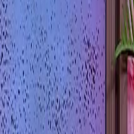
+995 32 2 440 550
მენიუ
მთავარი
ჩვენ შესახებ
სერვისები
მკურნალობის მეთოდები
რას ვმკურნალობთ
ბლოგი
გალერეა
პოდკასტი
YouTube
მასალები
FAQ
კონტაქტი
ბნელ რეჟიმზე გადართვა