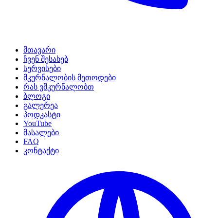
მთავარი
ჩვენ შესახებ
სერვისები
მკურნალობის მეთოდები
რას ვმკურნალობთ
ბლოგი
გალერეა
პოდკასტი
YouTube
მასალები
FAQ
კონტაქტი