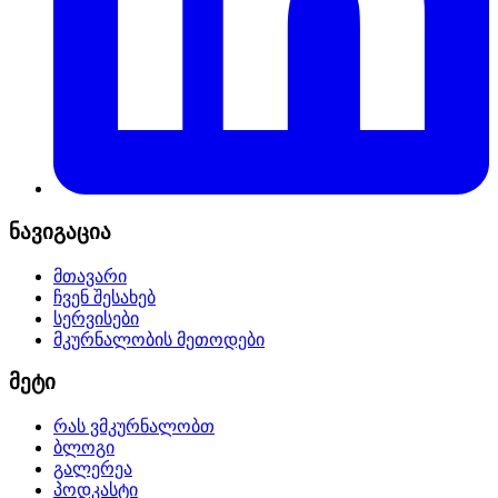
ნავიგაცია
მთავარი
ჩვენ შესახებ
სერვისები
მკურნალობის მეთოდები
მეტი
რას ვმკურნალობთ
ბლოგი
გალერეა
პოდკასტი