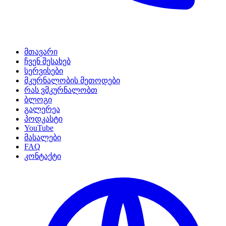
მთავარი
ჩვენ შესახებ
სერვისები
მკურნალობის მეთოდები
რას ვმკურნალობთ
ბლოგი
გალერეა
პოდკასტი
YouTube
მასალები
FAQ
კონტაქტი